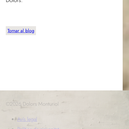
Dolors.
Tornar al blog
©2026 Dolors Monturiol
Avís legal